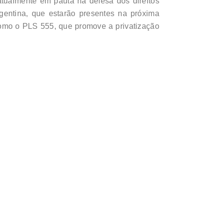
 atualmente em pauta na defesa dos direitos
rgentina, que estarão presentes na próxima
 como o PLS 555, que promove a privatização