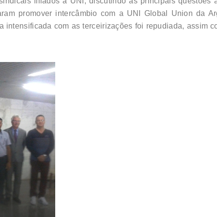
sindicais filiados à UNI, discutindo as principais questões
iberaram promover intercâmbio com a UNI Global Union da A
ta intensificada com as terceirizações foi repudiada, assim