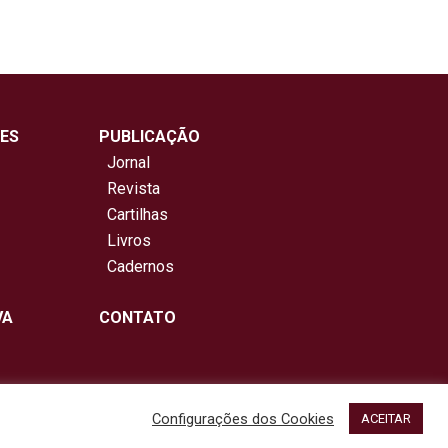
ES
PUBLICAÇÃO
Jornal
Revista
Cartilhas
Livros
Cadernos
VA
CONTATO
Configurações dos Cookies
ACEITAR
NetartWeb
servados. Design por