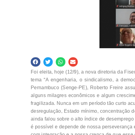
Foi eleita, hoje (12/9), a nova diretoria da 
tema “A engenharia, o sindicalismo, a democ
Pernambuco (Senge-PE), Roberto Freire assumi
alguns milagres econômicos e algum crescim
fragilizada. Nunca em um período tão curto acu
desregulação, Estado mínimo, concentração de 
ainda falou sobre o alto índice de desempreg
é possível e depende de nossa perseverança e
com integração e a nossa crença de que esse 