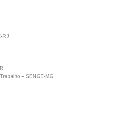
E-RJ
VR
 do Trabalho – SENGE-MG