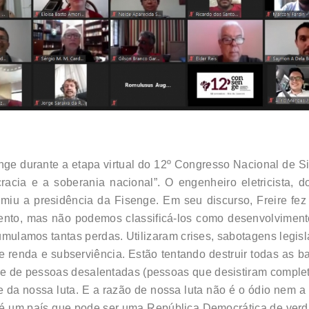
Fisenge durante a etapa virtual do 12º Congresso Nacional d
racia e a soberania nacional”. O engenheiro eletricista,
u a presidência da Fisenge. Em seu discurso, Freire fez u
ento, mas não podemos classificá-los como desenvolvimen
mulamos tantas perdas. Utilizaram crises, sabotagens legisla
renda e subserviência. Estão tentando destruir todas as bas
o e de pessoas desalentadas (pessoas que desistiram comple
 da nossa luta. E a razão de nossa luta não é o ódio nem a
é um país que pode ser uma República Democrática de verdad