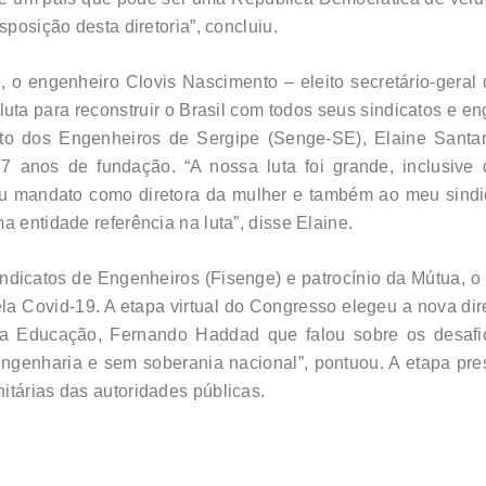
sposição desta diretoria”, concluiu.
 o engenheiro Clovis Nascimento – eleito secretário-geral
uta para reconstruir o Brasil com todos seus sindicatos e en
ato dos Engenheiros de Sergipe (Senge-SE), Elaine Santana
7 anos de fundação. “A nossa luta foi grande, inclusive 
u mandato como diretora da mulher e também ao meu sindi
a entidade referência na luta”, disse Elaine.
ndicatos de Engenheiros (Fisenge) e patrocínio da Mútua, o
ela Covid-19. A etapa virtual do Congresso elegeu a nova dir
a Educação, Fernando Haddad que falou sobre os desafio
engenharia e sem soberania nacional”, pontuou. A etapa pre
itárias das autoridades públicas.