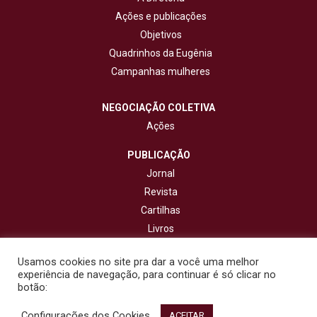
Ações e publicações
Objetivos
Quadrinhos da Eugênia
Campanhas mulheres
NEGOCIAÇÃO COLETIVA
Ações
PUBLICAÇÃO
Jornal
Revista
Cartilhas
Livros
Cadernos
Usamos cookies no site pra dar a você uma melhor
experiência de navegação, para continuar é só clicar no
CONTATO
botão:
Configurações dos Cookies
© 2020 - Fisenge - Federação Interestadual de Sindicatos de
ACEITAR