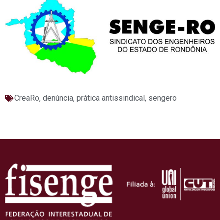
CreaRo
,
denúncia
,
prática antissindical
,
sengero