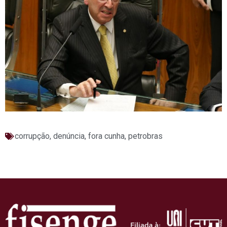
corrupção
,
denúncia
,
fora cunha
,
petrobras