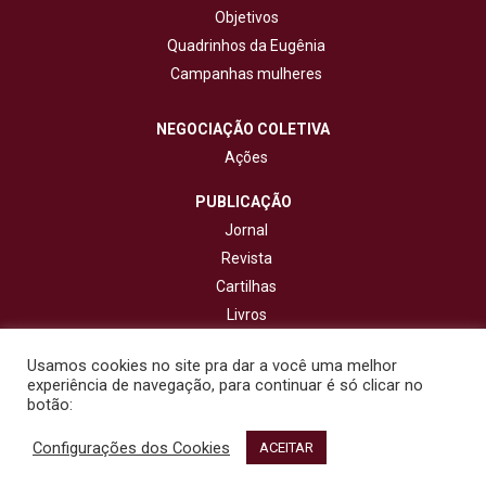
Objetivos
Quadrinhos da Eugênia
Campanhas mulheres
NEGOCIAÇÃO COLETIVA
Ações
PUBLICAÇÃO
Jornal
Revista
Cartilhas
Livros
Cadernos
Usamos cookies no site pra dar a você uma melhor
experiência de navegação, para continuar é só clicar no
CONTATO
botão:
Configurações dos Cookies
© 2020 - Fisenge - Federação Interestadual de Sindicatos de
ACEITAR
Engenheiros. Todos os direitos reservados. Design por
NetartWeb