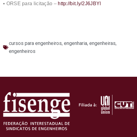
▪️ ORSE para licitação –
http://bit.ly/2J6JBYl
cursos para engenheiros
,
engenharia
,
engenheiras
,
engenheiros