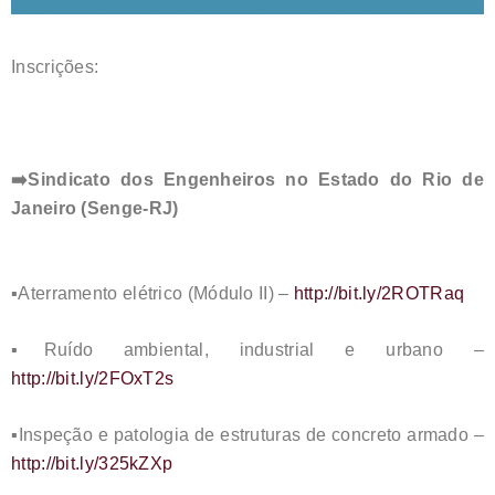
Inscrições:
➡️
Sindicato dos Engenheiros no Estado do Rio de
Janeiro (Senge-RJ)
▪️
Aterramento elétrico (Módulo II) –
http://bit.ly/2ROTRaq
▪️
Ruído ambiental, industrial e urbano –
http://bit.ly/2FOxT2s
▪️
Inspeção e patologia de estruturas de concreto armado –
http://bit.ly/325kZXp