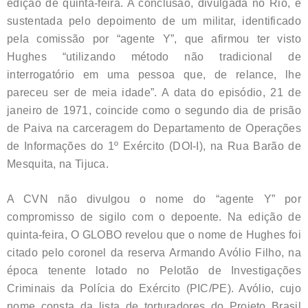
edição de quinta-feira. A conclusão, divulgada no Rio, é
sustentada pelo depoimento de um militar, identificado
pela comissão por “agente Y”, que afirmou ter visto
Hughes “utilizando método não tradicional de
interrogatório em uma pessoa que, de relance, lhe
pareceu ser de meia idade”. A data do episódio, 21 de
janeiro de 1971, coincide como o segundo dia de prisão
de Paiva na carceragem do Departamento de Operações
de Informações do 1º Exército (DOI-I), na Rua Barão de
Mesquita, na Tijuca.
A CVN não divulgou o nome do “agente Y” por
compromisso de sigilo com o depoente. Na edição de
quinta-feira, O GLOBO revelou que o nome de Hughes foi
citado pelo coronel da reserva Armando Avólio Filho, na
época tenente lotado no Pelotão de Investigações
Criminais da Polícia do Exército (PIC/PE). Avólio, cujo
nome consta da lista de torturadores do Projeto Brasil