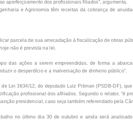
 ao aperfeiçoamento dos profissionais filiados”, argumenta.
enharia e Agronomia têm receitas da cobrança de anuidade
icar parcela de sua arrecadação à fiscalização de obras púb
oje não é prevista na lei.
opo das ações a serem empreendidas, de forma a abarcar
reduzir o desperdício e a malversação de dinheiro público”.
o de Lei 3634/12, do deputado Luiz Pitiman (PSDB-DF), que
ficação profissional dos afiliados. Segundo o relator, “é pre
sanção presidencial, caso seja também referendado pela Câ
balho no último dia 30 de outubro e ainda será analisado