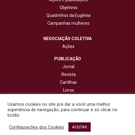
Objetivos
Quadrinhos da Eugênia
Campanhas mulheres
NEGOCIAÇÃO COLETIVA
Ações
PUBLICAÇÃO
Jornal
Revista
Cartilhas
Livros
Cadernos
Usamos cookies no site pra dar a você uma melhor
experiência de navegação, para continuar é só clicar no
CONTATO
botão:
Configurações dos Cookies
© 2020 - Fisenge - Federação Interestadual de Sindicatos de
ACEITAR
Engenheiros. Todos os direitos reservados. Design por