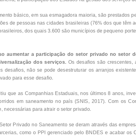
amento básico, em sua esmagadora maioria, são prestados 
ões de pessoas nas cidades brasileiras (76% dos que têm a
rasileiros, dos quais 3.600 são municípios de pequeno port
 aumentar a participação do setor privado no setor d
iversalização dos serviços.
Os desaﬁos são crescentes, a
s desaﬁos, não se pode desestruturar os arranjos existente
rivado para esse desaﬁo.
tiu que as Companhias Estaduais, nos últimos 8 anos, inves
corridos em saneamento no país (SNIS, 2017). Com os Con
 necessárias para atrair o setor privado.
o Setor Privado no Saneamento se deram através das empre
arcerias, como o PPI gerenciado pelo BNDES e acabar os C