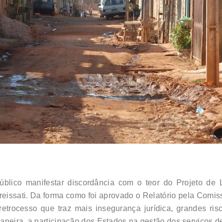
lico manifestar discordância com o teor do Projeto de 
reissati. Da forma como foi aprovado o Relatório pela Comis
 retrocesso que traz mais insegurança jurídica, grandes r
aneira, a participação dos Estados na gestão dos serviços 