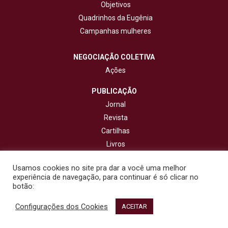
Objetivos
Quadrinhos da Eugênia
Campanhas mulheres
NEGOCIAÇÃO COLETIVA
Ações
PUBLICAÇÃO
Jornal
Revista
Cartilhas
Livros
Cadernos
Usamos cookies no site pra dar a você uma melhor
experiência de navegação, para continuar é só clicar no
CONTATO
botão:
Configurações dos Cookies
© 2020 - Fisenge - Federação Interestadual de Sindicatos de
ACEITAR
Engenheiros. Todos os direitos reservados. Design por
NetartWeb