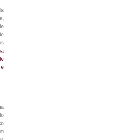
la
e,
de
de
os
ia
de
 e
ma
do
co
Um
os