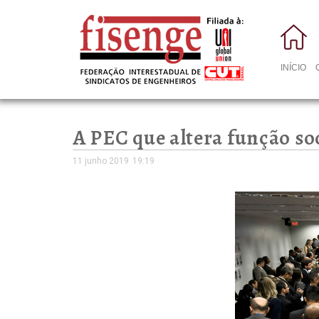
INÍCIO
A PEC que altera função so
11 junho 2019
19:19