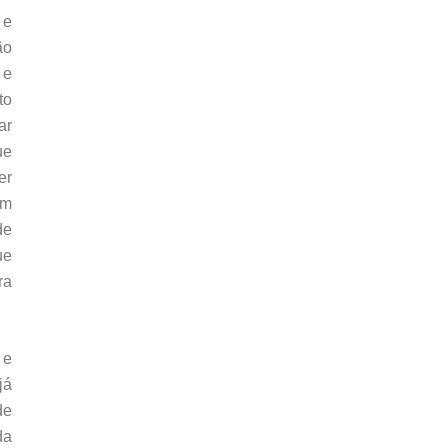
 e
ão
 e
to
ar
ue
er
um
de
ue
ra
 e
já
de
da