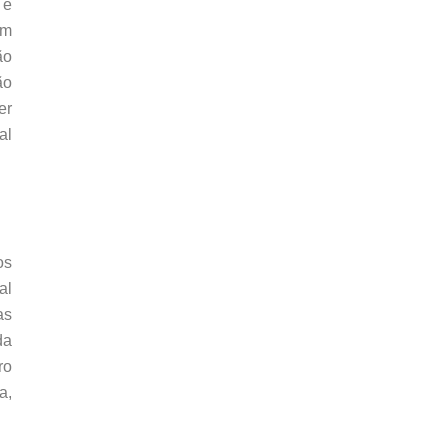
 e
em
ão
ão
er
al
os
al
as
da
ro
a,