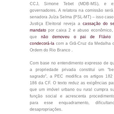
CCJ, Simone Tebet (MDB-MS), e e
governadores. A relatora na comissão será
senadora Juíza Selma (PSL-MT) – isso caso
Justiça Eleitoral reveja a
cassação do s
mandato
por caixa 2 e abuso econômico,
que
não demoveu o pai de Flávio
condecorá-la
com a Grã-Cruz da Medalha 
Ordem do Rio Branco .
Com base no entendimento expresso de q
a propriedade privada constitui um “b
sagrado”, a PEC modifica os artigos 182
186 da CF. O texto reduz as exigências pa
que um imóvel urbano ou rural cumpra s
função social e acrescenta procediment
para esse enquadramento, dificultan
desapropriações.