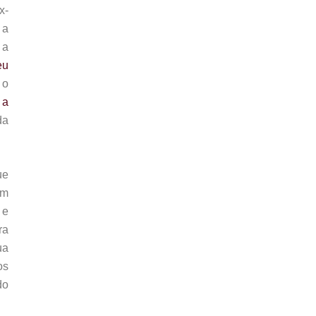
x-
 a
 a
eu
 o
 a
da
ue
em
 e
ra
ua
os
do