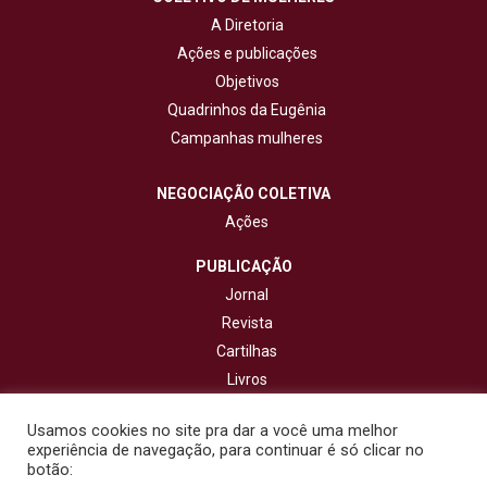
A Diretoria
Ações e publicações
Objetivos
Quadrinhos da Eugênia
Campanhas mulheres
NEGOCIAÇÃO COLETIVA
Ações
PUBLICAÇÃO
Jornal
Revista
Cartilhas
Livros
Cadernos
Usamos cookies no site pra dar a você uma melhor
experiência de navegação, para continuar é só clicar no
CONTATO
botão: