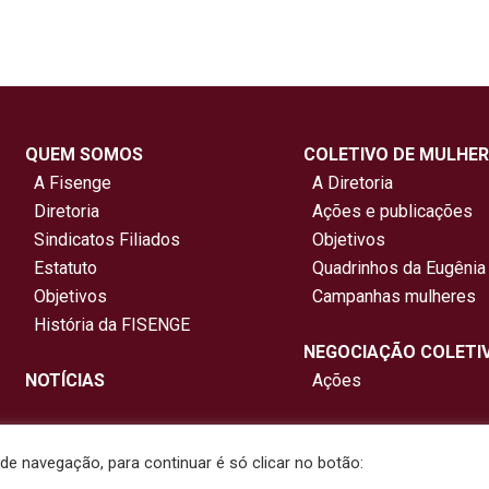
QUEM SOMOS
COLETIVO DE MULHER
A Fisenge
A Diretoria
Diretoria
Ações e publicações
Sindicatos Filiados
Objetivos
Estatuto
Quadrinhos da Eugênia
Objetivos
Campanhas mulheres
História da FISENGE
NEGOCIAÇÃO COLETI
NOTÍCIAS
Ações
e navegação, para continuar é só clicar no botão:
nterestadual de Sindicatos de Engenheiros. Todos os direitos re