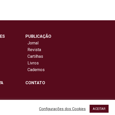
ES
PUBLICAÇÃO
Jornal
Revista
Cartilhas
Livros
Cadernos
VA
CONTATO
Configurações dos Cookies
ACEITAR
NetartWeb
servados. Design por