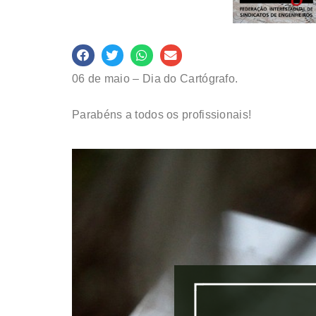
06 de maio – Dia do Cartógrafo.
Parabéns a todos os profissionais!